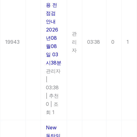
용 전
점검
안내
2026
관
년08
19943
리
03:38
0
1
월08
자
일 03
시38분
관리자
|
03:38
|
추천
0
|
조
회 1
New
동탄임