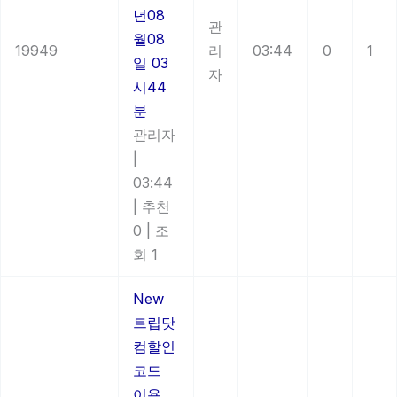
년08
관
월08
19949
리
03:44
0
1
일 03
자
시44
분
관리자
|
03:44
|
추천
0
|
조
회 1
New
트립닷
컴할인
코드
이용