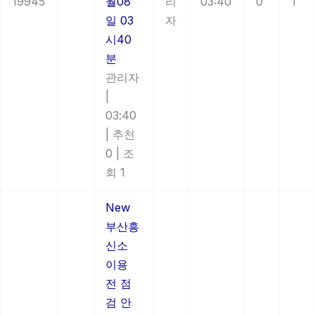
19945
월08
리
03:40
0
1
일 03
자
시40
분
관리자
|
03:40
|
추천
0
|
조
회 1
New
부산흥
신소
이용
전 점
검 안