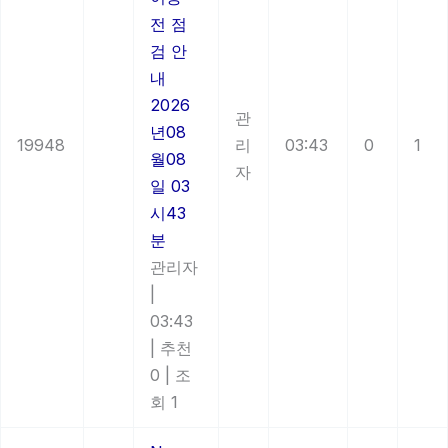
전 점
검 안
내
2026
관
년08
19948
리
03:43
0
1
월08
자
일 03
시43
분
관리자
|
03:43
|
추천
0
|
조
회 1