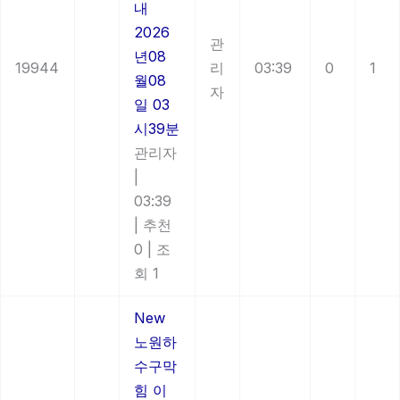
내
2026
관
년08
19944
리
03:39
0
1
월08
자
일 03
시39분
관리자
|
03:39
|
추천
0
|
조
회 1
New
노원하
수구막
힘 이