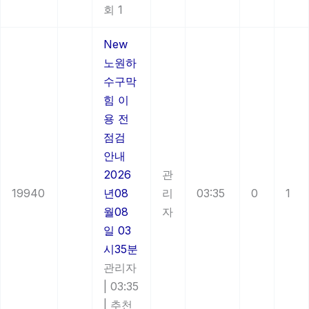
회 1
New
노원하
수구막
힘 이
용 전
점검
안내
2026
관
19940
년08
리
03:35
0
1
월08
자
일 03
시35분
관리자
|
03:35
|
추천