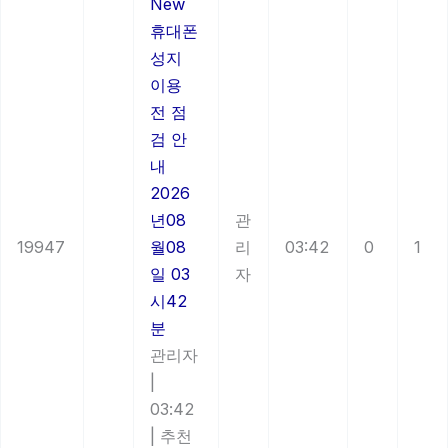
New
휴대폰
성지
이용
전 점
검 안
내
2026
년08
관
19947
월08
리
03:42
0
1
일 03
자
시42
분
관리자
|
03:42
|
추천