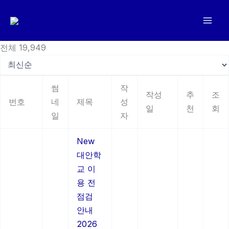
콘
텐
츠
로
전체 19,949
건
너
썸
작
뛰
작성
추
조
번호
네
제목
성
기
일
천
회
일
자
New
대안학
교 이
용 전
점검
안내
2026