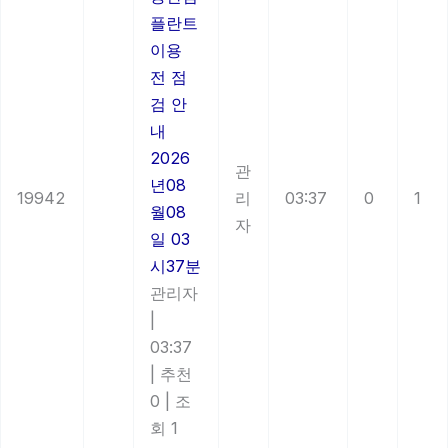
플란트
이용
전 점
검 안
내
2026
관
년08
19942
리
03:37
0
1
월08
자
일 03
시37분
관리자
|
03:37
|
추천
0
|
조
회 1