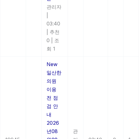
관리자
|
03:40
|
추천
0
|
조
회 1
New
일산한
의원
이용
전 점
검 안
내
2026
년08
관