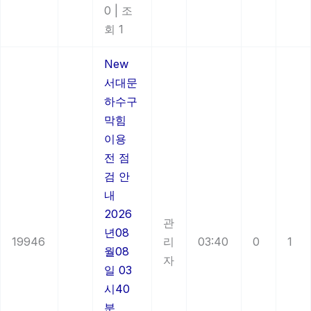
0
|
조
회 1
New
서대문
하수구
막힘
이용
전 점
검 안
내
2026
관
년08
19946
리
03:40
0
1
월08
자
일 03
시40
분