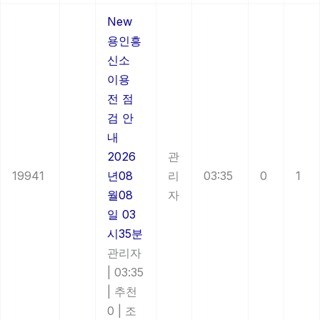
New
용인흥
신소
이용
전 점
검 안
내
2026
관
19941
년08
리
03:35
0
1
월08
자
일 03
시35분
관리자
|
03:35
|
추천
0
|
조