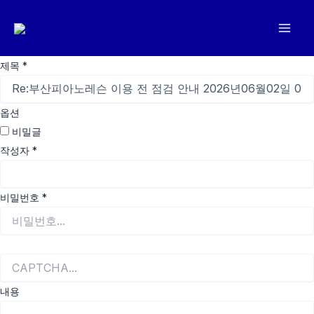
콘
텐
츠
로
제목
*
건
너
옵션
뛰
비밀글
기
작성자
*
비밀번호
*
내용