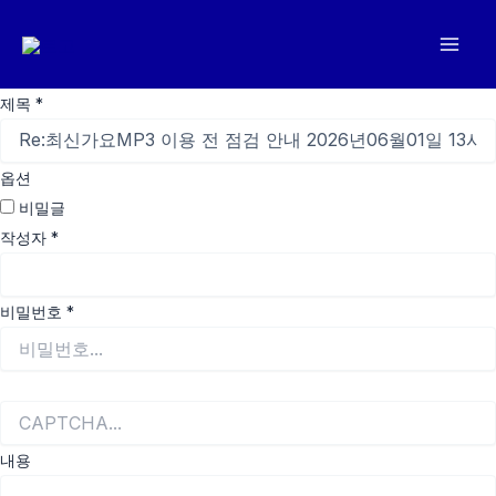
콘
텐
츠
로
제목
*
건
너
옵션
뛰
비밀글
기
작성자
*
비밀번호
*
내용