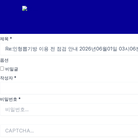
콘
텐
츠
로
제목
*
건
너
뛰
옵션
기
비밀글
작성자
*
비밀번호
*