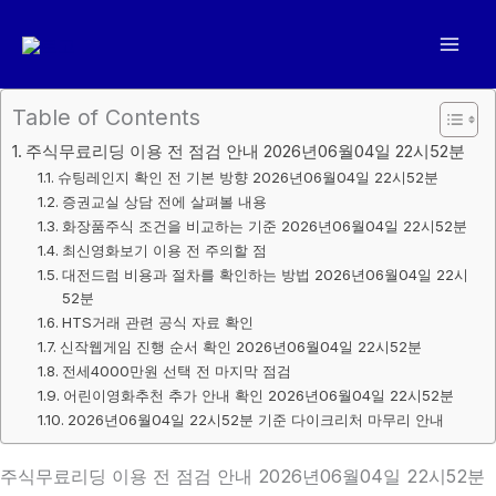
콘
텐
츠
로
Table of Contents
건
주식무료리딩 이용 전 점검 안내 2026년06월04일 22시52분
너
슈팅레인지 확인 전 기본 방향 2026년06월04일 22시52분
뛰
증권교실 상담 전에 살펴볼 내용
기
화장품주식 조건을 비교하는 기준 2026년06월04일 22시52분
최신영화보기 이용 전 주의할 점
대전드럼 비용과 절차를 확인하는 방법 2026년06월04일 22시
52분
HTS거래 관련 공식 자료 확인
신작웹게임 진행 순서 확인 2026년06월04일 22시52분
전세4000만원 선택 전 마지막 점검
어린이영화추천 추가 안내 확인 2026년06월04일 22시52분
2026년06월04일 22시52분 기준 다이크리처 마무리 안내
주식무료리딩 이용 전 점검 안내 2026년06월04일 22시52분