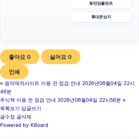
동탄임플란트
휴대폰성지
동탄피부과
강남하수구막힘
좋아요
0
싫어요
0
이혼변호사
인쇄
대구이혼전문변호사
«
음악제작사이트 이용 전 점검 안내 2026년06월04일 22시
아고다할인코드
46분
부산휴대폰성지
주식책 이용 전 점검 안내 2026년06월04일 22시56분
»
목록보기
답글쓰기
폰테크
글수정
글삭제
Powered by KBoard
불륜증거