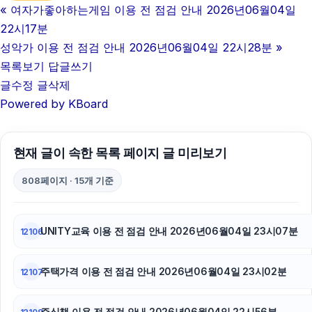
«
여자가좋아하는게임 이용 전 점검 안내 2026년06월04일
대안학교
22시17분
폰테크
성악가 이용 전 점검 안내 2026년06월04일 22시28분
»
목록보기
답글쓰기
부산휴대폰성지
글수정
글삭제
Powered by KBoard
동작구하수구막힘
이혼변호사
현재 글이 속한 목록 페이지 글 미리보기
폰테크
808페이지 · 15개 기준
강남치과
부산휴대폰성지
UNITY교육 이용 전 점검 안내 2026년06월04일 23시07분
12106
하남하수구막힘
주택가격 이용 전 점검 안내 2026년06월04일 23시02분
12107
광고대행사
주식책 이용 전 점검 안내 2026년06월04일 22시56분