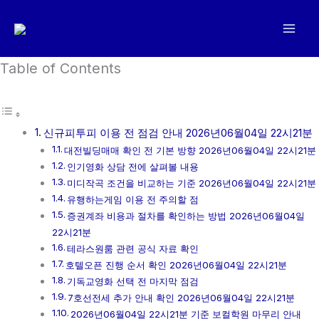
콘
텐
츠
로
Table of Contents
건
너
뛰
신규피투피 이용 전 점검 안내 2026년06월04일 22시21분
기
대전빌딩매매 확인 전 기본 방향 2026년06월04일 22시21분
인기영화 상담 전에 살펴볼 내용
미디작곡 조건을 비교하는 기준 2026년06월04일 22시21분
유행하는게임 이용 전 주의할 점
증권계좌 비용과 절차를 확인하는 방법 2026년06월04일
22시21분
테라스원룸 관련 공식 자료 확인
호텔오픈 진행 순서 확인 2026년06월04일 22시21분
기독교영화 선택 전 마지막 점검
7호선전세 추가 안내 확인 2026년06월04일 22시21분
2026년06월04일 22시21분 기준 보컬학원 마무리 안내