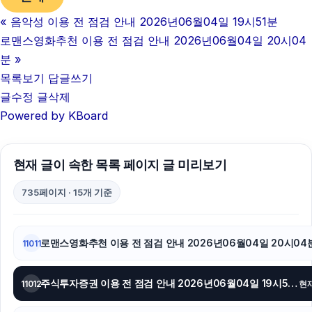
«
음악성 이용 전 점검 안내 2026년06월04일 19시51분
아고다할인코드
로맨스영화추천 이용 전 점검 안내 2026년06월04일 20시04
이혼전문변호사
분
»
목록보기
답글쓰기
강동하수구막힘
글수정
글삭제
Powered by KBoard
병원마케팅
강남하수구막힘
현재 글이 속한 목록 페이지 글 미리보기
이혼전문변호사
735페이지 · 15개 기준
sns마케팅
이혼변호사
로맨스영화추천 이용 전 점검 안내 2026년06월04일 20시04
11011
하수구막힘
주식투자증권 이용 전 점검 안내 2026년06월04일 19시57분
11012
현
흥신소