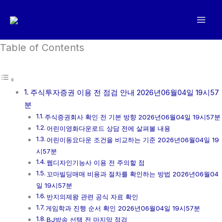
콘
텐
츠
로
Table of Contents
건
너
뛰
주식투자증권 이용 전 점검 안내 2026년06월04일 19시57
기
분
주식증권회사 확인 전 기본 방향 2026년06월04일 19시57분
어린이영화다운로드 상담 전에 살펴볼 내용
어린이동요다운 조건을 비교하는 기준 2026년06월04일 19
시57분
웹디자인기능사 이용 전 주의할 점
꼬마빌딩매매 비용과 절차를 확인하는 방법 2026년06월04
일 19시57분
반지의제왕 관련 공식 자료 확인
게임학과 진행 순서 확인 2026년06월04일 19시57분
BJ방송 선택 전 마지막 점검