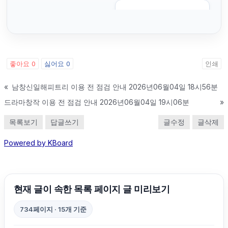
sns마케팅
흥신소
좋아요
0
싫어요
0
인쇄
광고대행사
«
남창신일해피트리 이용 전 점검 안내 2026년06월04일 18시56분
드라마창작 이용 전 점검 안내 2026년06월04일 19시06분
»
이혼변호사
목록보기
답글쓰기
글수정
글삭제
대안학교
Powered by KBoard
동탄피부과
현재 글이 속한 목록 페이지 글 미리보기
용인하수구막힘
734페이지 · 15개 기준