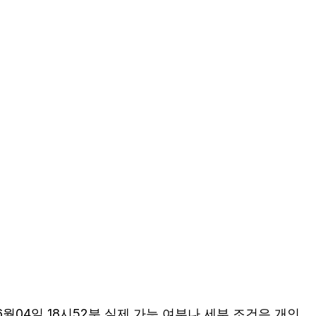
월04일 18시52분 실제 가능 여부나 세부 조건은 개인