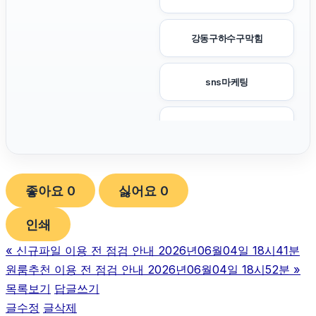
강동구하수구막힘
sns마케팅
하수구막힘
광고대행사
좋아요
0
싫어요
0
축구반티
인쇄
«
신규파일 이용 전 점검 안내 2026년06월04일 18시41분
이혼변호사
원룸추천 이용 전 점검 안내 2026년06월04일 18시52분
»
목록보기
답글쓰기
서울암요양병원
글수정
글삭제