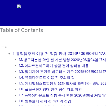
콘
텐
츠
로
Table of Contents
건
너
뛰
기
뮤직앱추천 이용 전 점검 안내 2026년06월04일 17
방구하는앱 확인 전 기본 방향 2026년06월04일 17시
아파트전세구하기 상담 전에 살펴볼 내용
웹디자인 조건을 비교하는 기준 2026년06월04일 1
뮤직다운로드 이용 전 주의할 점
게임일러스트학원 비용과 절차를 확인하는 방법 2026
풀옵션단기임대 관련 공식 자료 확인
동영상다운로드 진행 순서 확인 2026년06월04일 17
웹툰보기 선택 전 마지막 점검