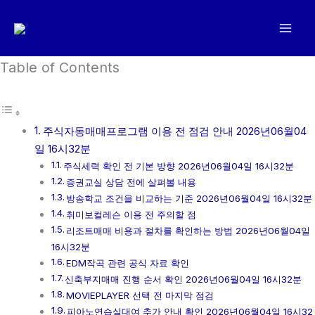
콘
텐
츠
로
Table of Contents
건
너
뛰
주식자동매매프로그램 이용 전 점검 안내 2026년06월04
기
일 16시32분
주식세력 확인 전 기본 방향 2026년06월04일 16시32분
증권교실 상담 전에 살펴볼 내용
방송학교 조건을 비교하는 기준 2026년06월04일 16시32분
취미보컬레슨 이용 전 주의할 점
리조트매매 비용과 절차를 확인하는 방법 2026년06월04일
16시32분
EDM작곡 관련 공식 자료 확인
신축부지매매 진행 순서 확인 2026년06월04일 16시32분
MOVIEPLAYER 선택 전 마지막 점검
피아노연습실대여 추가 안내 확인 2026년06월04일 16시32