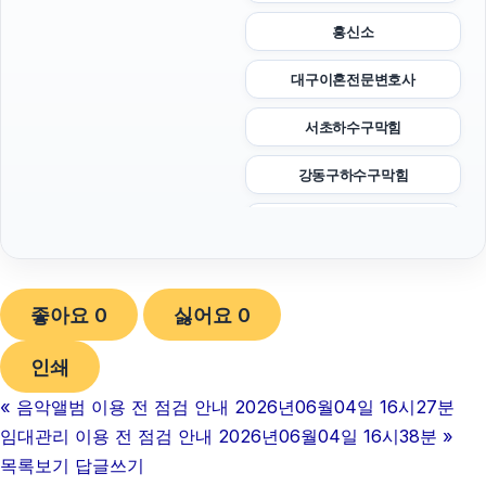
흥신소
대구이혼전문변호사
서초하수구막힘
강동구하수구막힘
폰테크
안산피부과
좋아요
0
싫어요
0
이혼전문변호사
인쇄
광교피부과
«
음악앨범 이용 전 점검 안내 2026년06월04일 16시27분
부산휴대폰성지
임대관리 이용 전 점검 안내 2026년06월04일 16시38분
»
마포구하수구막힘
목록보기
답글쓰기