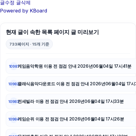
글수정
글삭제
김해이혼전문변호사
Powered by KBoard
병원마케팅
현재 글이 속한 목록 페이지 글 미리보기
동작하수구막힘
733페이지 · 15개 기준
동탄피부과
하남하수구막힘
게임음악학원 이용 전 점검 안내 2026년06월04일 17시41분
10981
용인하수구막힘
클래식음악다운로드 이용 전 점검 안내 2026년06월04일 17시
10982
트립닷컴할인코드
강동하수구막힘
전세빌라 이용 전 점검 안내 2026년06월04일 17시33분
10983
네이버 검색광고
게임순위 이용 전 점검 안내 2026년06월04일 17시26분
10984
축구반티