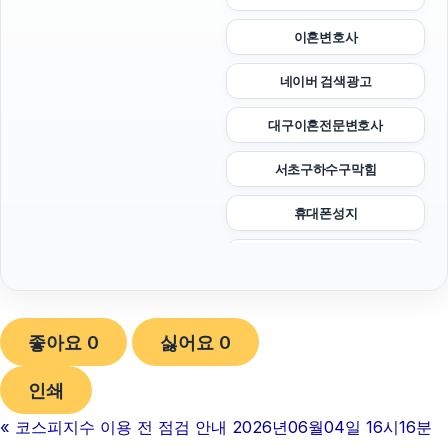
이혼변호사
네이버 검색광고
대구이혼전문변호사
서초구하수구막힘
휴대폰성지
서초하수구막힘
대안학교
좋아요
0
싫어요
0
동작구하수구막힘
인쇄
안산피부과
«
코스피지수 이용 전 점검 안내 2026년06월04일 16시16분
동작하수구막힘