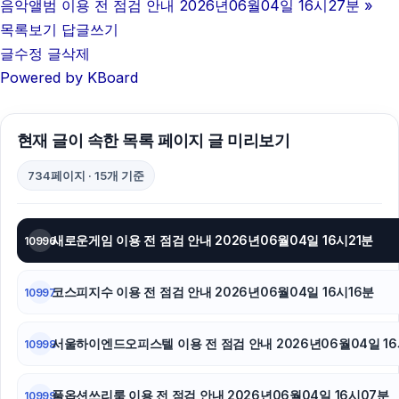
음악앨범 이용 전 점검 안내 2026년06월04일 16시27분
»
강남하수구막힘
목록보기
답글쓰기
글수정
글삭제
김해이혼전문변호사
Powered by KBoard
sns마케팅
현재 글이 속한 목록 페이지 글 미리보기
광교피부과
734페이지 · 15개 기준
인천하수구막힘
불륜증거
새로운게임 이용 전 점검 안내 2026년06월04일 16시21분
10996
마포하수구막힘
코스피지수 이용 전 점검 안내 2026년06월04일 16시16분
10997
광고대행사
구리하수구막힘
서울하이엔드오피스텔 이용 전 점검 안내 2026년06월04일 16
10998
야구반티
풀옵션쓰리룸 이용 전 점검 안내 2026년06월04일 16시07분
10999