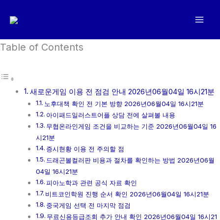
콘
텐
츠
로
Table of Contents
건
너
뛰
새로운게임 이용 전 점검 안내 2026년06월04일 16시21분
기
노후대책 확인 전 기본 방향 2026년06월04일 16시21분
아이패드일러스트어플 상담 전에 살펴볼 내용
무협온라인게임 조건을 비교하는 기준 2026년06월04일 16
시21분
증시현황 이용 전 주의할 점
드래곤볼컬러판 비용과 절차를 확인하는 방법 2026년06월
04일 16시21분
피아노학과 관련 공식 자료 확인
비트코인학원 진행 순서 확인 2026년06월04일 16시21분
중국게임 선택 전 마지막 점검
무료신용등급조회 추가 안내 확인 2026년06월04일 16시21