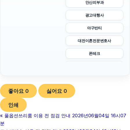
안산피부과
광고대행사
야구반티
대전이혼전문변호사
폰테크
부산휴대폰성지
동탄피부과
좋아요
0
싫어요
0
흥신소
인쇄
부산휴대폰성지
«
풀옵션쓰리룸 이용 전 점검 안내 2026년06월04일 16시07
이혼전문변호사
분