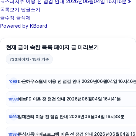
불륜증거
코스피지수 이용 전 점검 안내 2026년06월04일 16시16분
»
목록보기
답글쓰기
하남하수구막힘
글수정
글삭제
Powered by KBoard
강동구하수구막힘
네이버 검색광고
현재 글이 속한 목록 페이지 글 미리보기
휴대폰성지
733페이지 · 15개 기준
서초구하수구막힘
광교피부과
타운하우스월세 이용 전 점검 안내 2026년06월04일 16시46
10981
트립닷컴할인코드
예능PD 이용 전 점검 안내 2026년06월04일 16시41분
10982
인천하수구막힘
임대관리 이용 전 점검 안내 2026년06월04일 16시38분
10983
강동하수구막힘
sns마케팅
주식자동매매프로그램 이용 전 점검 안내 2026년06월04일 16
10984