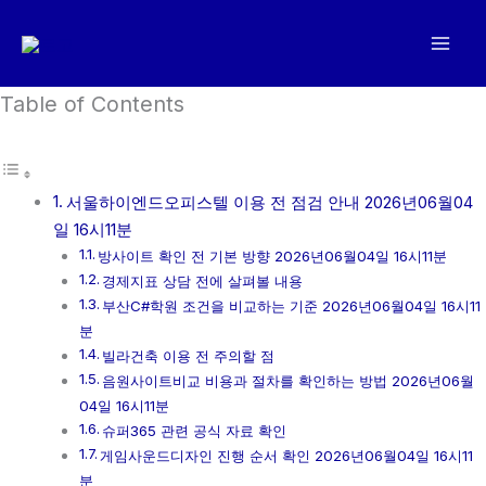
콘
텐
츠
로
Table of Contents
건
너
뛰
서울하이엔드오피스텔 이용 전 점검 안내 2026년06월04
기
일 16시11분
방사이트 확인 전 기본 방향 2026년06월04일 16시11분
경제지표 상담 전에 살펴볼 내용
부산C#학원 조건을 비교하는 기준 2026년06월04일 16시11
분
빌라건축 이용 전 주의할 점
음원사이트비교 비용과 절차를 확인하는 방법 2026년06월
04일 16시11분
슈퍼365 관련 공식 자료 확인
게임사운드디자인 진행 순서 확인 2026년06월04일 16시11
분