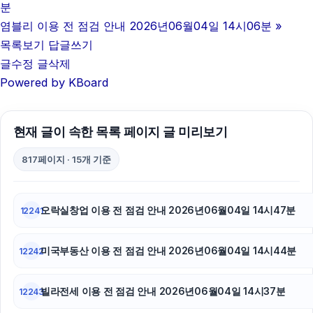
분
아고다할인코드
염블리 이용 전 점검 안내 2026년06월04일 14시06분
»
목록보기
답글쓰기
축구반티
글수정
글삭제
Powered by KBoard
흥신소
부산휴대폰성지
현재 글이 속한 목록 페이지 글 미리보기
폰테크
817페이지 · 15개 기준
네이버 검색광고
불륜증거
오락실창업 이용 전 점검 안내 2026년06월04일 14시47분
12241
구리하수구막힘
미국부동산 이용 전 점검 안내 2026년06월04일 14시44분
12242
sns마케팅
빌라전세 이용 전 점검 안내 2026년06월04일 14시37분
12243
안산피부과