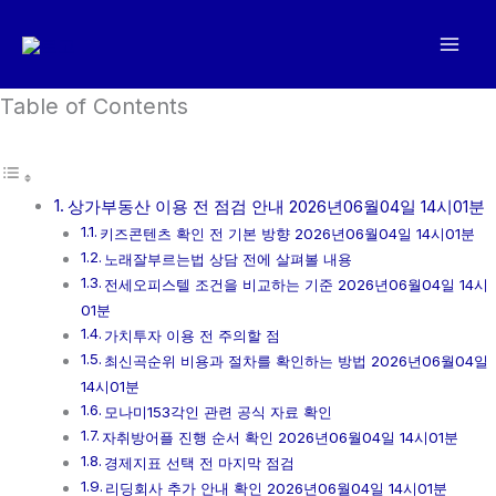
콘
텐
츠
로
Table of Contents
건
너
뛰
상가부동산 이용 전 점검 안내 2026년06월04일 14시01분
기
키즈콘텐츠 확인 전 기본 방향 2026년06월04일 14시01분
노래잘부르는법 상담 전에 살펴볼 내용
전세오피스텔 조건을 비교하는 기준 2026년06월04일 14시
01분
가치투자 이용 전 주의할 점
최신곡순위 비용과 절차를 확인하는 방법 2026년06월04일
14시01분
모나미153각인 관련 공식 자료 확인
자취방어플 진행 순서 확인 2026년06월04일 14시01분
경제지표 선택 전 마지막 점검
리딩회사 추가 안내 확인 2026년06월04일 14시01분