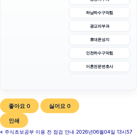
하남하수구막힘
광교피부과
휴대폰성지
인천하수구막힘
이혼전문변호사
폰테크
서울암요양병원
좋아요
0
싫어요
0
부산휴대폰성지
인쇄
야구반티
«
주식초보공부 이용 전 점검 안내 2026년06월04일 13시57
폰테크