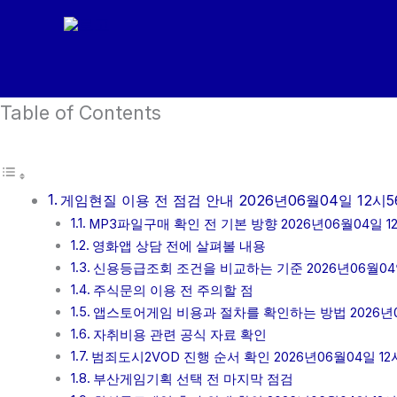
콘
텐
츠
로
Table of Contents
건
너
뛰
기
게임현질 이용 전 점검 안내 2026년06월04일 12시5
MP3파일구매 확인 전 기본 방향 2026년06월04일 1
영화앱 상담 전에 살펴볼 내용
신용등급조회 조건을 비교하는 기준 2026년06월04일
주식문의 이용 전 주의할 점
앱스토어게임 비용과 절차를 확인하는 방법 2026년0
자취비용 관련 공식 자료 확인
범죄도시2VOD 진행 순서 확인 2026년06월04일 12
부산게임기획 선택 전 마지막 점검