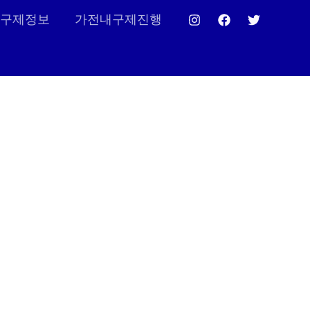
구제정보
가전내구제진행