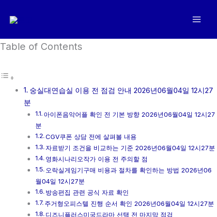
콘
텐
츠
로
Table of Contents
건
너
뛰
숭실대연습실 이용 전 점검 안내 2026년06월04일 12시27
기
분
아이폰음악어플 확인 전 기본 방향 2026년06월04일 12시27
분
CGV쿠폰 상담 전에 살펴볼 내용
자료받기 조건을 비교하는 기준 2026년06월04일 12시27분
영화시나리오작가 이용 전 주의할 점
오락실게임기구매 비용과 절차를 확인하는 방법 2026년06
월04일 12시27분
방송편집 관련 공식 자료 확인
주거형오피스텔 진행 순서 확인 2026년06월04일 12시27분
디즈니플러스미국드라마 선택 전 마지막 점검