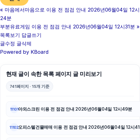
«
마음에서마음으로 이용 전 점검 안내 2026년06월04일 12시
이혼전문변호사
24분
흥신소
부분유료게임 이용 전 점검 안내 2026년06월04일 12시31분
»
목록보기
답글쓰기
서초구하수구막힘
글수정
글삭제
Powered by KBoard
대안학교
축구반티
현재 글이 속한 목록 페이지 글 미리보기
폰테크
741페이지 · 15개 기준
안산피부과
폰테크
야외스크린 이용 전 점검 안내 2026년06월04일 12시49분
11101
불륜증거
오피스텔건물매매 이용 전 점검 안내 2026년06월04일 12시4
11102
이혼전문변호사