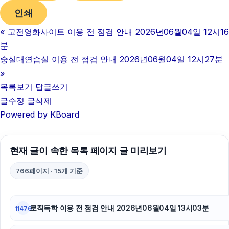
인쇄
강동하수구막힘
«
고전영화사이트 이용 전 점검 안내 2026년06월04일 12시16
김해이혼전문변호사
분
동탄피부과
숭실대연습실 이용 전 점검 안내 2026년06월04일 12시27분
»
광교피부과
목록보기
답글쓰기
글수정
글삭제
부산흥신소
Powered by KBoard
이혼전문변호사
안산피부과
현재 글이 속한 목록 페이지 글 미리보기
용인하수구막힘
766페이지 · 15개 기준
대구이혼전문변호사
로직독학 이용 전 점검 안내 2026년06월04일 13시03분
11476
폰테크