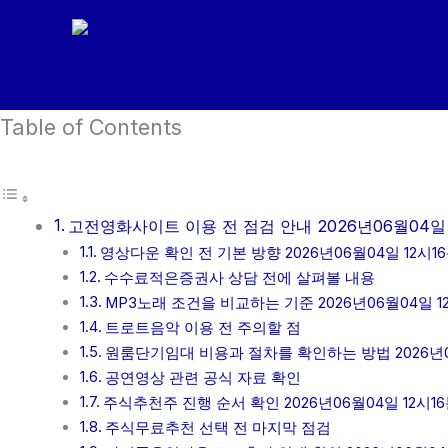
콘
텐
츠
로
Table of Contents
건
너
뛰
기
고전영화사이트 이용 전 점검 안내 2026년06월04일 
영상다운 확인 전 기본 방향 2026년06월04일 12시1
수수료적은증권사 상담 전에 살펴볼 내용
MP3노래 조건을 비교하는 기준 2026년06월04일 1
트로트음악 이용 전 주의할 점
원룸단기임대 비용과 절차를 확인하는 방법 2026년06
공연영상 관련 공식 자료 확인
주식추천주 진행 순서 확인 2026년06월04일 12시1
주식무료추천 선택 전 마지막 점검