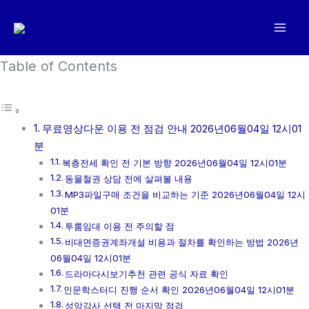
콘
텐
츠
로
Table of Contents
건
너
뛰
무료영상다운 이용 전 점검 안내 2026년06월04일 12시01
기
분
복층전세 확인 전 기본 방향 2026년06월04일 12시01분
동물철권 상담 전에 살펴볼 내용
MP3파일구매 조건을 비교하는 기준 2026년06월04일 12시
01분
투룸임대 이용 전 주의할 점
비대면증권계좌개설 비용과 절차를 확인하는 방법 2026년
06월04일 12시01분
드라마다시보기추천 관련 공식 자료 확인
인문학스터디 진행 순서 확인 2026년06월04일 12시01분
성악강사 선택 전 마지막 점검