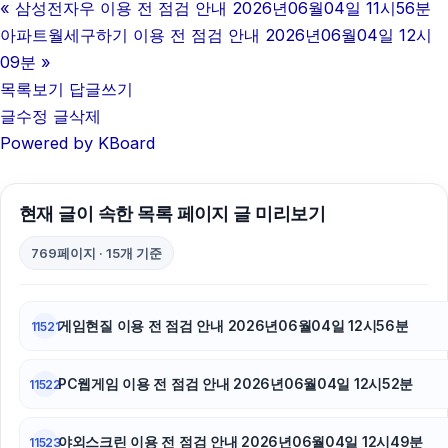
«
삼성전자우 이용 전 점검 안내 2026년06월04일 11시56분
하남하수구막힘
아파트월세구하기 이용 전 점검 안내 2026년06월04일 12시
동작구하수구막힘
09분
»
목록보기
답글쓰기
강동구하수구막힘
글수정
글삭제
Powered by KBoard
부산흥신소
하수구막힘
현재 글이 속한 목록 페이지 글 미리보기
폰테크
769페이지 · 15개 기준
이혼변호사
sns마케팅
게임현질 이용 전 점검 안내 2026년06월04일 12시56분
11521
광교피부과
PC웹게임 이용 전 점검 안내 2026년06월04일 12시52분
11522
서초구하수구막힘
야외스크린 이용 전 점검 안내 2026년06월04일 12시49분
11523