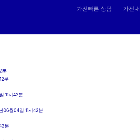
가전빠른 상담
가전내
2분
42분
 11시42분
06월04일 11시42분
42분