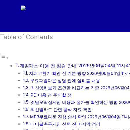
콘
텐
츠
로
Table of Contents
건
너
뛰
기
게임패스 이용 전 점검 안내 2026년06월04일 11시4
지폐교환기 확인 전 기본 방향 2026년06월04일 11시
무료파일다운 상담 전에 살펴볼 내용
최신영화보기 조건을 비교하는 기준 2026년06월04일
PD 이용 전 주의할 점
옛날오락실게임 비용과 절차를 확인하는 방법 2026년
최신발라드 관련 공식 자료 확인
MP3무료다운 진행 순서 확인 2026년06월04일 11시
테이블축구게임 선택 전 마지막 점검