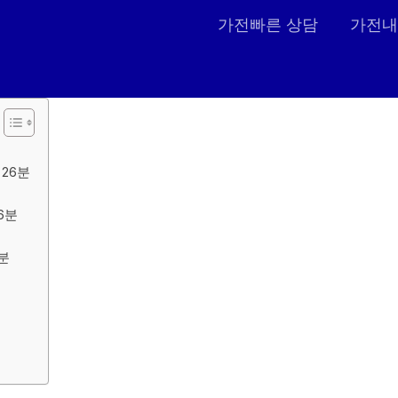
가전빠른 상담
가전내
시26분
6분
분