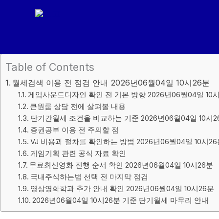
콘
텐
츠
로
건
Table of Contents
너
월세검색 이용 전 점검 안내 2026년06월04일 10시26분
뛰
게임사운드디자인 확인 전 기본 방향 2026년06월04일 10
기
큰원룸 상담 전에 살펴볼 내용
단기간월세 조건을 비교하는 기준 2026년06월04일 10시2
증권공부 이용 전 주의할 점
VJ 비용과 절차를 확인하는 방법 2026년06월04일 10시26
게임기획 관련 공식 자료 확인
무료최신영화 진행 순서 확인 2026년06월04일 10시26분
국내주식하는법 선택 전 마지막 점검
영상영화학과 추가 안내 확인 2026년06월04일 10시26분
2026년06월04일 10시26분 기준 단기월세 마무리 안내