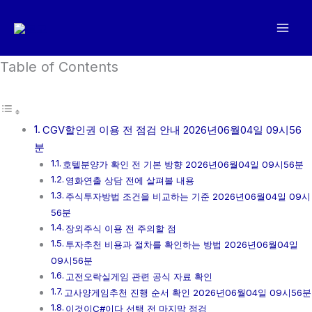
콘
텐
츠
로
Table of Contents
건
너
뛰
CGV할인권 이용 전 점검 안내 2026년06월04일 09시56
기
분
호텔분양가 확인 전 기본 방향 2026년06월04일 09시56분
영화연출 상담 전에 살펴볼 내용
주식투자방법 조건을 비교하는 기준 2026년06월04일 09시
56분
장외주식 이용 전 주의할 점
투자추천 비용과 절차를 확인하는 방법 2026년06월04일
09시56분
고전오락실게임 관련 공식 자료 확인
고사양게임추천 진행 순서 확인 2026년06월04일 09시56분
이것이C#이다 선택 전 마지막 점검