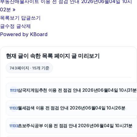
야구반티
부동산매물사이트 이용 전 점검 안내 2026년06월04일 10시
02분
»
sns마케팅
목록보기
답글쓰기
글수정
글삭제
이혼전문변호사
Powered by KBoard
부산흥신소
용인하수구막힘
현재 글이 속한 목록 페이지 글 미리보기
김해이혼전문변호사
743페이지 · 15개 기준
동작구하수구막힘
삼국지게임추천 이용 전 점검 안내 2026년06월04일 10시31분
11131
강동하수구막힘
월세검색 이용 전 점검 안내 2026년06월04일 10시26분
폰테크
11132
구리하수구막힘
초보주식공부 이용 전 점검 안내 2026년06월04일 10시21분
11133
대전이혼전문변호사