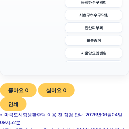
동작하수구막힘
서초구하수구막힘
안산피부과
불륜증거
서울암요양병원
이혼변호사
트립닷컴할인코드
좋아요
0
싫어요
0
하수구막힘
인쇄
휴대폰성지
«
마곡도시형생활주택 이용 전 점검 안내 2026년06월04일
폰테크
09시52분