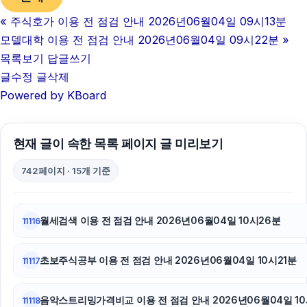
«
주식호가 이용 전 점검 안내 2026년06월04일 09시13분
대안학교
모델대학 이용 전 점검 안내 2026년06월04일 09시22분
»
축구반티
목록보기
답글쓰기
글수정
글삭제
인천하수구막힘
Powered by KBoard
하수구막힘
현재 글이 속한 목록 페이지 글 미리보기
트립닷컴할인코드
742페이지 · 15개 기준
강남하수구막힘
용인하수구막힘
월세검색 이용 전 점검 안내 2026년06월04일 10시26분
11116
강동구하수구막힘
초보주식공부 이용 전 점검 안내 2026년06월04일 10시21분
11117
이혼전문변호사
강남치과
음악스트리밍가격비교 이용 전 점검 안내 2026년06월04일 10
11118