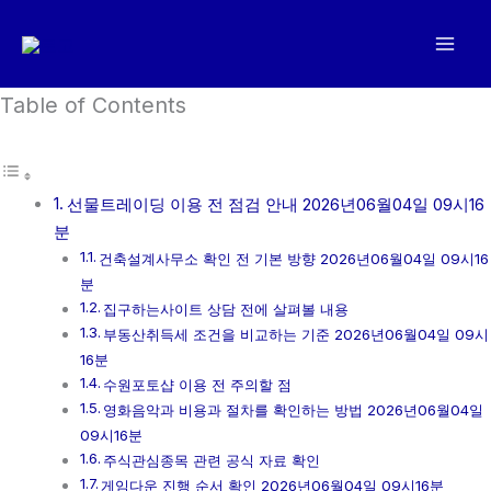
콘
텐
츠
로
Table of Contents
건
너
뛰
선물트레이딩 이용 전 점검 안내 2026년06월04일 09시16
기
분
건축설계사무소 확인 전 기본 방향 2026년06월04일 09시16
분
집구하는사이트 상담 전에 살펴볼 내용
부동산취득세 조건을 비교하는 기준 2026년06월04일 09시
16분
수원포토샵 이용 전 주의할 점
영화음악과 비용과 절차를 확인하는 방법 2026년06월04일
09시16분
주식관심종목 관련 공식 자료 확인
게임다운 진행 순서 확인 2026년06월04일 09시16분