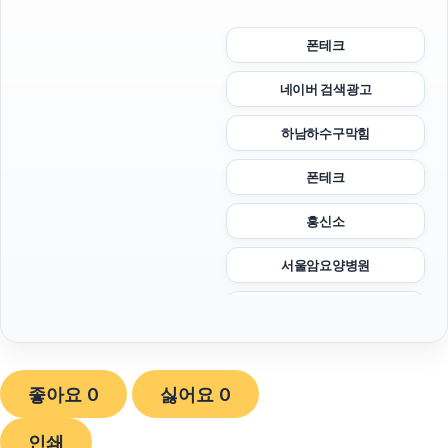
폰테크
네이버 검색광고
하남하수구막힘
폰테크
흥신소
서울암요양병원
광교피부과
부산흥신소
좋아요
0
싫어요
0
이혼변호사
인쇄
동탄피부과