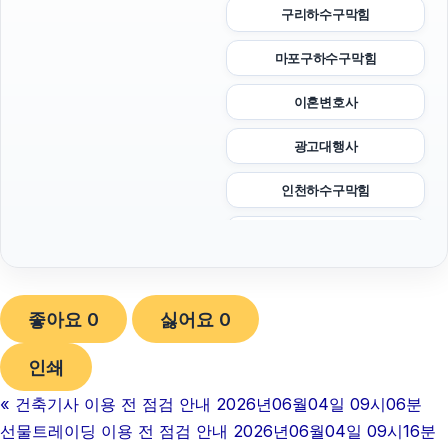
구리하수구막힘
마포구하수구막힘
이혼변호사
광고대행사
인천하수구막힘
광교피부과
하남하수구막힘
좋아요
0
싫어요
0
동작구하수구막힘
인쇄
대구이혼전문변호사
«
건축기사 이용 전 점검 안내 2026년06월04일 09시06분
서초하수구막힘
선물트레이딩 이용 전 점검 안내 2026년06월04일 09시16분