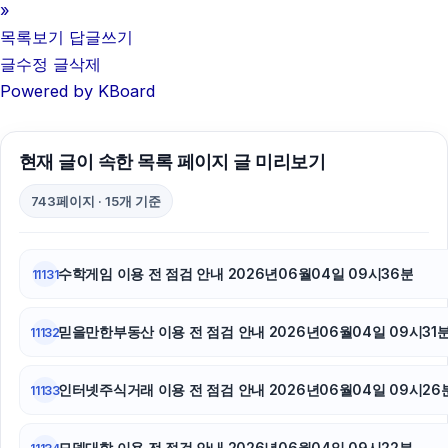
부산휴대폰성지
»
목록보기
답글쓰기
이혼전문변호사
글수정
글삭제
Powered by KBoard
강남하수구막힘
야구반티
현재 글이 속한 목록 페이지 글 미리보기
부산휴대폰성지
743페이지 · 15개 기준
안산피부과
김해이혼전문변호사
수학게임 이용 전 점검 안내 2026년06월04일 09시36분
11131
휴대폰성지
믿을만한부동산 이용 전 점검 안내 2026년06월04일 09시31
11132
강동하수구막힘
인터넷주식거래 이용 전 점검 안내 2026년06월04일 09시26
11133
용인하수구막힘
대안학교
모델대학 이용 전 점검 안내 2026년06월04일 09시22분