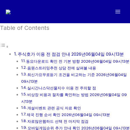
콘
텐
츠
로
Table of Contents
건
너
뛰
주식호가 이용 전 점검 안내 2026년06월04일 09시13분
기
동요다운로드 확인 전 기본 방향 2026년06월04일 09시13분
음원스트리밍추천 상담 전에 살펴볼 내용
최신가요무료듣기 조건을 비교하는 기준 2026년06월04일
09시13분
실시간나스닥선물지수 이용 전 주의할 점
비상장 비용과 절차를 확인하는 방법 2026년06월04일 09
시13분
개설이벤트 관련 공식 자료 확인
제국 진행 순서 확인 2026년06월04일 09시13분
자료많은웹하드 선택 전 마지막 점검
모바일게임순위 추가 안내 확인 2026년06월04일 09시13분