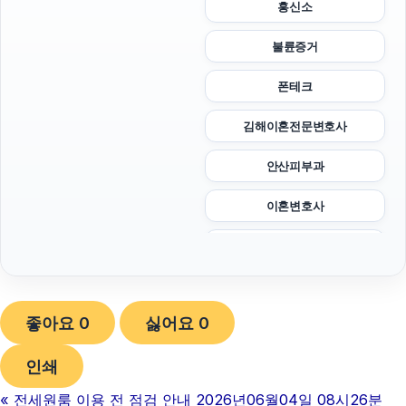
흥신소
불륜증거
폰테크
김해이혼전문변호사
안산피부과
이혼변호사
마포구하수구막힘
서초구하수구막힘
좋아요
0
싫어요
0
휴대폰성지
인쇄
강남치과
«
전세원룸 이용 전 점검 안내 2026년06월04일 08시26분
동작구하수구막힘