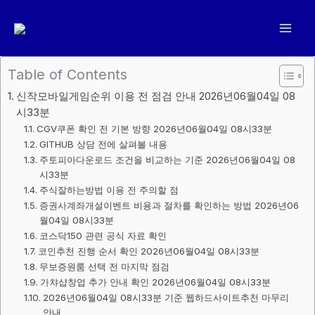
콘
텐
츠
로
Table of Contents
건
신작모바일게임순위 이용 전 점검 안내 2026년06월04일 08
너
시33분
뛰
CGV쿠폰 확인 전 기본 방향 2026년06월04일 08시33분
기
GITHUB 상담 전에 살펴볼 내용
주토피아다운로드 조건을 비교하는 기준 2026년06월04일 08
시33분
주식잘하는방법 이용 전 주의할 점
증권사계좌개설이벤트 비용과 절차를 확인하는 방법 2026년06
월04일 08시33분
코스닥150 관련 공식 자료 확인
코인추천 진행 순서 확인 2026년06월04일 08시33분
무보증원룸 선택 전 마지막 점검
가챠샵창업 추가 안내 확인 2026년06월04일 08시33분
2026년06월04일 08시33분 기준 웹하드사이트추천 마무리
안내