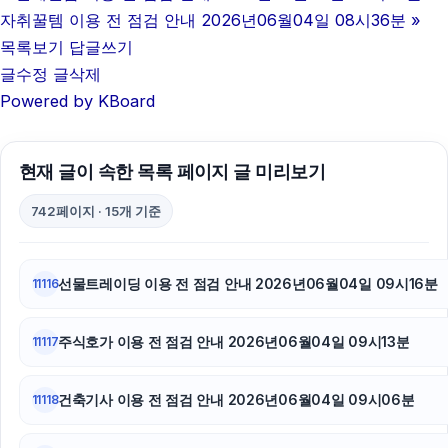
자취꿀템 이용 전 점검 안내 2026년06월04일 08시36분
»
대전이혼전문변호사
목록보기
답글쓰기
글수정
글삭제
하수구막힘
Powered by KBoard
이혼전문변호사
현재 글이 속한 목록 페이지 글 미리보기
아고다할인코드
742페이지 · 15개 기준
대구이혼전문변호사
폰테크
선물트레이딩 이용 전 점검 안내 2026년06월04일 09시16분
11116
이혼전문변호사
주식호가 이용 전 점검 안내 2026년06월04일 09시13분
11117
하남하수구막힘
동작하수구막힘
건축기사 이용 전 점검 안내 2026년06월04일 09시06분
11118
용인하수구막힘