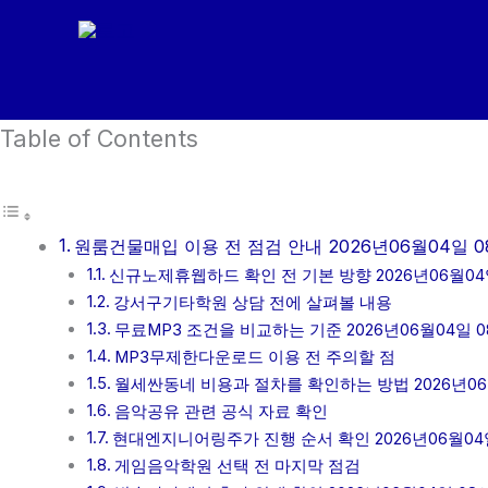
콘
텐
츠
로
Table of Contents
건
너
뛰
기
원룸건물매입 이용 전 점검 안내 2026년06월04일 0
신규노제휴웹하드 확인 전 기본 방향 2026년06월04
강서구기타학원 상담 전에 살펴볼 내용
무료MP3 조건을 비교하는 기준 2026년06월04일 0
MP3무제한다운로드 이용 전 주의할 점
월세싼동네 비용과 절차를 확인하는 방법 2026년06
음악공유 관련 공식 자료 확인
현대엔지니어링주가 진행 순서 확인 2026년06월04일
게임음악학원 선택 전 마지막 점검