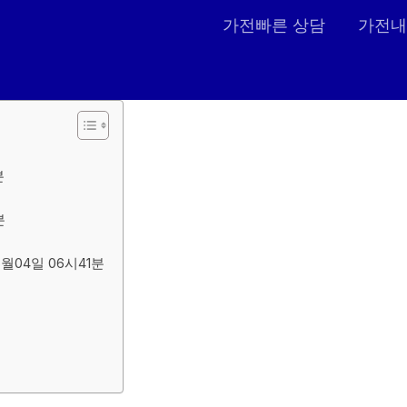
가전빠른 상담
가전내
분
분
04일 06시41분