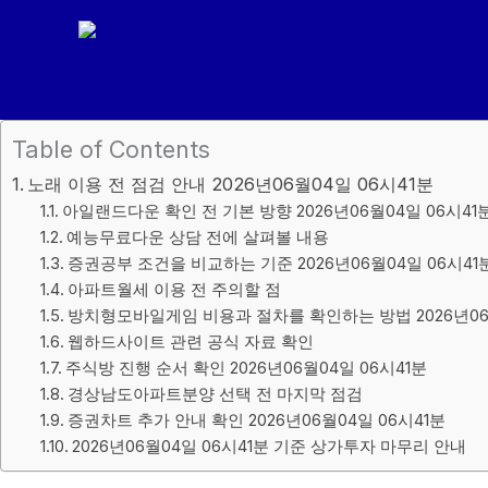
콘
텐
츠
로
건
Table of Contents
너
노래 이용 전 점검 안내 2026년06월04일 06시41분
뛰
아일랜드다운 확인 전 기본 방향 2026년06월04일 06시41
기
예능무료다운 상담 전에 살펴볼 내용
증권공부 조건을 비교하는 기준 2026년06월04일 06시41
아파트월세 이용 전 주의할 점
방치형모바일게임 비용과 절차를 확인하는 방법 2026년06월
웹하드사이트 관련 공식 자료 확인
주식방 진행 순서 확인 2026년06월04일 06시41분
경상남도아파트분양 선택 전 마지막 점검
증권차트 추가 안내 확인 2026년06월04일 06시41분
2026년06월04일 06시41분 기준 상가투자 마무리 안내