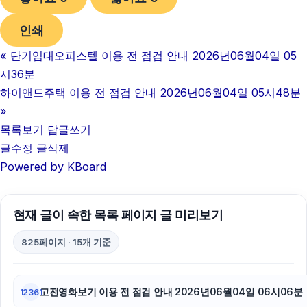
인쇄
이혼전문변호사
«
단기임대오피스텔 이용 전 점검 안내 2026년06월04일 05
구리하수구막힘
시36분
병원마케팅
하이앤드주택 이용 전 점검 안내 2026년06월04일 05시48분
»
이혼변호사
목록보기
답글쓰기
글수정
글삭제
광고대행사
Powered by KBoard
강남하수구막힘
서울암요양병원
현재 글이 속한 목록 페이지 글 미리보기
동작하수구막힘
825페이지 · 15개 기준
야구반티
고전영화보기 이용 전 점검 안내 2026년06월04일 06시06분
12361
트립닷컴할인코드