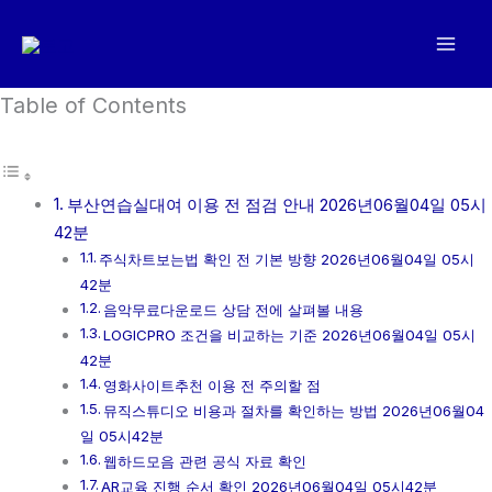
콘
텐
츠
로
Table of Contents
건
너
뛰
부산연습실대여 이용 전 점검 안내 2026년06월04일 05시
기
42분
주식차트보는법 확인 전 기본 방향 2026년06월04일 05시
42분
음악무료다운로드 상담 전에 살펴볼 내용
LOGICPRO 조건을 비교하는 기준 2026년06월04일 05시
42분
영화사이트추천 이용 전 주의할 점
뮤직스튜디오 비용과 절차를 확인하는 방법 2026년06월04
일 05시42분
웹하드모음 관련 공식 자료 확인
AR교육 진행 순서 확인 2026년06월04일 05시42분