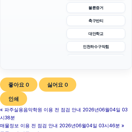
불륜증거
축구반티
대안학교
인천하수구막힘
부산휴대폰성지
병원마케팅
좋아요
0
싫어요
0
광고대행사
인쇄
폰테크
«
파주실용음악학원 이용 전 점검 안내 2026년06월04일 03
광교피부과
시38분
용인하수구막힘
매물정보 이용 전 점검 안내 2026년06월04일 03시46분
»