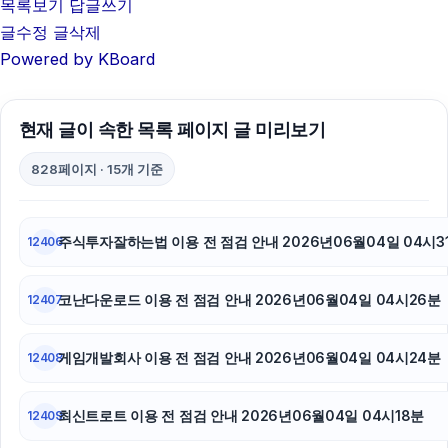
목록보기
답글쓰기
동작하수구막힘
글수정
글삭제
Powered by KBoard
부산흥신소
서울암요양병원
현재 글이 속한 목록 페이지 글 미리보기
구리하수구막힘
828페이지 · 15개 기준
sns마케팅
이혼전문변호사
주식투자잘하는법 이용 전 점검 안내 2026년06월04일 04시3
12406
강동구하수구막힘
코난다운로드 이용 전 점검 안내 2026년06월04일 04시26분
12407
하수구막힘
게임개발회사 이용 전 점검 안내 2026년06월04일 04시24분
12408
서초하수구막힘
하남하수구막힘
최신트로트 이용 전 점검 안내 2026년06월04일 04시18분
12409