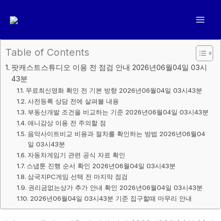
콘
텐
츠
로
Table of Contents
건
팟캐스트스튜디오 이용 전 점검 안내 2026년06월04일 03시
너
43분
뛰
무료최신영화 확인 전 기본 방향 2026년06월04일 03시43분
기
사전등록 상담 전에 살펴볼 내용
부동산개발 조건을 비교하는 기준 2026년06월04일 03시43분
애니감상 이용 전 주의할 점
음악사이트비교 비용과 절차를 확인하는 방법 2026년06월04
일 03시43분
자동차게임기 관련 공식 자료 확인
스냅툰 진행 순서 확인 2026년06월04일 03시43분
삼국지PC게임 선택 전 마지막 점검
권리금없는상가 추가 안내 확인 2026년06월04일 03시43분
2026년06월04일 03시43분 기준 집구할때 마무리 안내