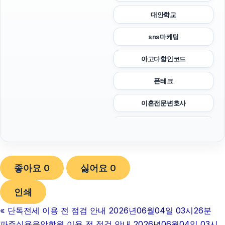
대안학교
sns마케팅
아고다할인코드
폰테크
이혼전문변호사
광교피부과
강남치과
좋아요
0
싫어요
0
부산흥신소
인쇄
이혼변호사
«
단독전세 이용 전 점검 안내 2026년06월04일 03시26분
흥신소
파주실용음악학원 이용 전 점검 안내 2026년06월04일 03시