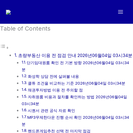
콘
텐
츠
로
Table of Contents
건
너
뛰
초량부동산 이용 전 점검 안내 2026년06월04일 03시34분
기
단기임대원룸 확인 전 기본 방향 2026년06월04일 03시34
분
화성학 상담 전에 살펴볼 내용
클튜 조건을 비교하는 기준 2026년06월04일 03시34분
채권투자방법 이용 전 주의할 점
자취원룸 비용과 절차를 확인하는 방법 2026년06월04일
03시34분
시퀀서 관련 공식 자료 확인
MP3무제한다운 진행 순서 확인 2026년06월04일 03시34
분
핸드폰게임추천 선택 전 마지막 점검