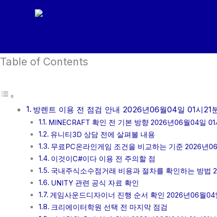
콘
텐
츠
로
Table of Contents
건
너
뛰
기
방렌트 이용 전 점검 안내 2026년06월04일 01시21
MINECRAFT 확인 전 기본 방향 2026년06월04일 01
유니티3D 상담 전에 살펴볼 내용
무료PC온라인게임 조건을 비교하는 기준 2026년06월
이것이C#이다 이용 전 주의할 점
국내주식소수점거래 비용과 절차를 확인하는 방법 202
UNITY 관련 공식 자료 확인
게임사운드디자이너 진행 순서 확인 2026년06월04일
크리에이터학원 선택 전 마지막 점검