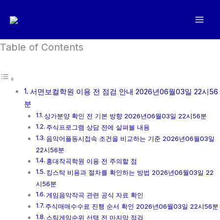
콘
텐
츠
로
Table of Contents
건
너
뛰
서면보컬학원 이용 전 점검 안내 2026년06월03일 22시56
기
분
상가분양 확인 전 기본 방향 2026년06월03일 22시56분
주식프로그램 상담 전에 살펴볼 내용
음악어플동시접속 조건을 비교하는 기준 2026년06월03일
22시56분
홍대작곡학원 이용 전 주의할 점
킹스탁 비용과 절차를 확인하는 방법 2026년06월03일 22
시56분
게임음악작곡 관련 공식 자료 확인
주식매매수수료 진행 순서 확인 2026년06월03일 22시56분
스팀게임순위 선택 전 마지막 점검