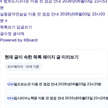
«
범죄도시2다운 이용 전 점검 안내 2026년06월03일 22시53
강동구하수구막힘
분
이혼전문변호사
실용음악연습실 이용 전 점검 안내 2026년06월03일 23시03
분
»
강남치과
목록보기
답글쓰기
글수정
글삭제
이혼전문변호사
Powered by KBoard
폰테크
폰테크
현재 글이 속한 목록 페이지 글 미리보기
김해이혼전문변호사
837페이지 · 15개 기준
부산휴대폰성지
일드보는곳 이용 전 점검 안내 2026년06월03일 23시31분
12541
동탄피부과
입시피아노학원 이용 전 점검 안내 2026년06월03일 23시26
동작구하수구막힘
12542