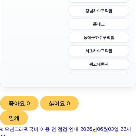
강남하수구막힘
폰테크
동작구하수구막힘
서초하수구막힘
광고대행사
트립닷컴할인코드
하수구막힘
좋아요
0
싫어요
0
이혼변호사
인쇄
축구반티
«
모션그래픽국비 이용 전 점검 안내 2026년06월03일 22시
이혼변호사