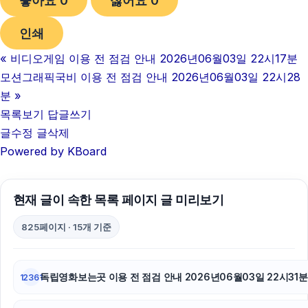
좋아요
0
싫어요
0
용인하수구막힘
인쇄
폰테크
«
비디오게임 이용 전 점검 안내 2026년06월03일 22시17분
강남치과
모션그래픽국비 이용 전 점검 안내 2026년06월03일 22시28
불륜증거
분
»
목록보기
답글쓰기
인천하수구막힘
글수정
글삭제
Powered by KBoard
서초구하수구막힘
부산휴대폰성지
현재 글이 속한 목록 페이지 글 미리보기
부산휴대폰성지
825페이지 · 15개 기준
서울암요양병원
축구반티
독립영화보는곳 이용 전 점검 안내 2026년06월03일 22시31분
12361
휴대폰성지