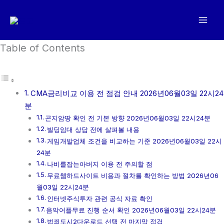
콘
텐
츠
로
Table of Contents
건
너
뛰
CMA금리비교 이용 전 점검 안내 2026년06월03일 22시24
기
분
곤지암땅 확인 전 기본 방향 2026년06월03일 22시24분
빌딩임대 상담 전에 살펴볼 내용
게임개발업체 조건을 비교하는 기준 2026년06월03일 22시
24분
나비를잡는아버지 이용 전 주의할 점
무료웹하드사이트 비용과 절차를 확인하는 방법 2026년06
월03일 22시24분
인터넷주식투자 관련 공식 자료 확인
음악어플무료 진행 순서 확인 2026년06월03일 22시24분
범죄도시2다운로드 선택 전 마지막 점검