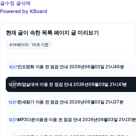
글수정
글삭제
강남하수구막힘
Powered by KBoard
부산휴대폰성지
현재 글이 속한 목록 페이지 글 미리보기
병원마케팅
819페이지 · 15개 기준
인천하수구막힘
서초하수구막힘
인도영화 이용 전 점검 안내 2026년06월03일 21시46분
12271
하남하수구막힘
작업실대여 이용 전 점검 안내 2026년06월03일 21시41분
12272
이혼변호사
이혼전문변호사
전세찾기 이용 전 점검 안내 2026년06월03일 21시37분
12273
서울암요양병원
MP3다운이용권 이용 전 점검 안내 2026년06월03일 21시31분
12274
서초구하수구막힘