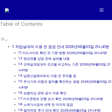
콘
텐
츠
로
Table of Contents
건
너
뛰
작업실대여 이용 전 점검 안내 2026년06월03일 21시41분
기
미드사이트 확인 전 기본 방향 2026년06월03일 21시41분
영상연출 상담 전에 살펴볼 내용
오락실게임대여 조건을 비교하는 기준 2026년06월03일 21
시41분
남창신일해피트리 이용 전 주의할 점
주식기초 비용과 절차를 확인하는 방법 2026년06월03일 21
시41분
보컬믹싱 관련 공식 자료 확인
키즈콘텐츠 진행 순서 확인 2026년06월03일 21시41분
노래가사검색 선택 전 마지막 점검
음악챠트 추가 안내 확인 2026년06월03일 21시41분