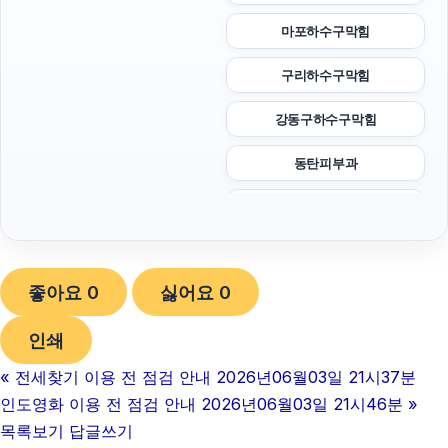
마포하수구막힘
구리하수구막힘
강동구하수구막힘
동탄피부과
이혼전문변호사
광교피부과
좋아요
0
싫어요
0
폰테크
인쇄
마포구하수구막힘
«
전세찾기 이용 전 점검 안내 2026년06월03일 21시37분
sns마케팅
인도영화 이용 전 점검 안내 2026년06월03일 21시46분
»
동탄임플란트
목록보기
답글쓰기