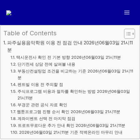
콘
텐
츠
로
Table of Contents
건
파주실용음악학원 이용 전 점검 안내 2026년06월03일 21시11
너
분
뛰
택시운전사 확인 전 기본 방향 2026년06월03일 21시11분
기
단기전세 상담 전에 살펴볼 내용
부동산컨설팅업 조건을 비교하는 기준 2026년06월03일 21시11
분
펜트빌 이용 전 주의할 점
주식프로그램 비용과 절차를 확인하는 방법 2026년06월03일
21시11분
부경꾼 관련 공식 자료 확인
웹툰프로그램 진행 순서 확인 2026년06월03일 21시11분
계좌이벤트 선택 전 마지막 점검
트로트무료다운 추가 안내 확인 2026년06월03일 21시11분
2026년06월03일 21시11분 기준 적벽온라인 마무리 안내