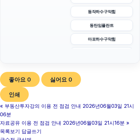
동작하수구막힘
동탄임플란트
마포하수구막힘
안산피부과
이혼변호사
좋아요
0
싫어요
0
야구반티
인쇄
휴대폰성지
«
부동산투자강의 이용 전 점검 안내 2026년06월03일 21시
불륜증거
06분
부산휴대폰성지
자료공유 이용 전 점검 안내 2026년06월03일 21시16분
»
목록보기
답글쓰기
강동구하수구막힘
글수정
글삭제