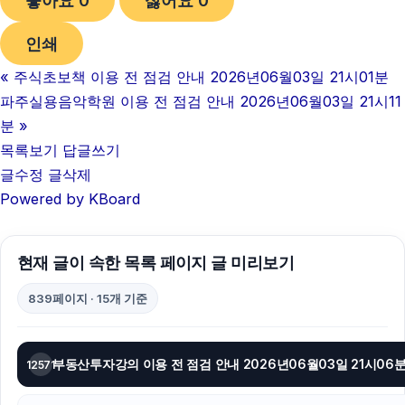
좋아요
0
싫어요
0
용인하수구막힘
인쇄
트립닷컴할인코드
«
주식초보책 이용 전 점검 안내 2026년06월03일 21시01분
대구이혼전문변호사
파주실용음악학원 이용 전 점검 안내 2026년06월03일 21시11
폰테크
분
»
목록보기
답글쓰기
동탄임플란트
글수정
글삭제
Powered by KBoard
병원마케팅
동작하수구막힘
현재 글이 속한 목록 페이지 글 미리보기
동탄피부과
839페이지 · 15개 기준
이혼변호사
폰테크
부동산투자강의 이용 전 점검 안내 2026년06월03일 21시06
12571
동작구하수구막힘