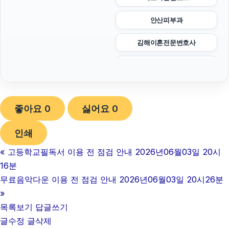
안산피부과
김해이혼전문변호사
sns마케팅
강남하수구막힘
좋아요
0
싫어요
0
마포구하수구막힘
인쇄
용인하수구막힘
«
고등학교필독서 이용 전 점검 안내 2026년06월03일 20시
부산휴대폰성지
16분
강동하수구막힘
무료음악다운 이용 전 점검 안내 2026년06월03일 20시26분
»
이혼변호사
목록보기
답글쓰기
글수정
글삭제
불륜증거