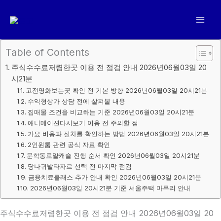
콘
텐
츠
로
Table of Contents
건
주식수수료저렴한곳 이용 전 점검 안내 2026년06월03일 20
너
시21분
뛰
고전영화보는곳 확인 전 기본 방향 2026년06월03일 20시21분
기
수익형상가 상담 전에 살펴볼 내용
집매물 조건을 비교하는 기준 2026년06월03일 20시21분
애니메이션다시보기 이용 전 주의할 점
가요 비용과 절차를 확인하는 방법 2026년06월03일 20시21분
2인원룸 관련 공식 자료 확인
문학동로얄캐슬 진행 순서 확인 2026년06월03일 20시21분
당나귀발타자르 선택 전 마지막 점검
금융치료클래스 추가 안내 확인 2026년06월03일 20시21분
2026년06월03일 20시21분 기준 서울주택 마무리 안내
주식수수료저렴한곳 이용 전 점검 안내 2026년06월03일 20