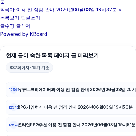
분
용인하수구막힘
작곡가 이용 전 점검 안내 2026년06월03일 19시32분
»
목록보기
답글쓰기
아고다할인코드
글수정
글삭제
Powered by KBoard
동탄피부과
하수구막힘
현재 글이 속한 목록 페이지 글 미리보기
폰테크
837페이지 · 15개 기준
대안학교
김해이혼전문변호사
유튜브크리에이터과 이용 전 점검 안내 2026년06월03일 20시
12541
이혼전문변호사
RPG게임하기 이용 전 점검 안내 2026년06월03일 19시56분
12542
부산휴대폰성지
온라인RPG추천 이용 전 점검 안내 2026년06월03일 19시51분
12543
서초하수구막힘