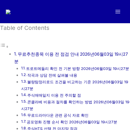
콘
텐
츠
로
Table of Contents
건
너
뛰
무료추천종목 이용 전 점검 안내 2026년06월03일 19시27
기
분
트로트메들리 확인 전 기본 방향 2026년06월03일 19시27분
작곡과 상담 전에 살펴볼 내용
불량탐정리로드 조건을 비교하는 기준 2026년06월03일 19
시27분
주식매매일지 이용 전 주의할 점
콘클라베 비용과 절차를 확인하는 방법 2026년06월03일 19
시27분
무료드라마다운 관련 공식 자료 확인
공포영화 진행 순서 확인 2026년06월03일 19시27분
주식HTS 선택 전 마지막 점검