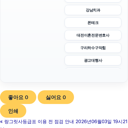
강남치과
폰테크
대전이혼전문변호사
구리하수구막힘
광고대행사
불륜증거
강남하수구막힘
좋아요
0
싫어요
0
서울암요양병원
인쇄
sns마케팅
«
랑그릿사등급표 이용 전 점검 안내 2026년06월03일 19시21
축구반티