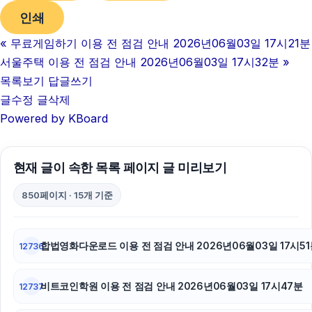
인쇄
대구이혼전문변호사
«
무료게임하기 이용 전 점검 안내 2026년06월03일 17시21분
마포하수구막힘
서울주택 이용 전 점검 안내 2026년06월03일 17시32분
»
강남치과
목록보기
답글쓰기
글수정
글삭제
이혼변호사
Powered by KBoard
안산피부과
현재 글이 속한 목록 페이지 글 미리보기
강동하수구막힘
850페이지 · 15개 기준
강동구하수구막힘
휴대폰성지
합법영화다운로드 이용 전 점검 안내 2026년06월03일 17시51
12736
네이버 검색광고
비트코인학원 이용 전 점검 안내 2026년06월03일 17시47분
12737
강남하수구막힘