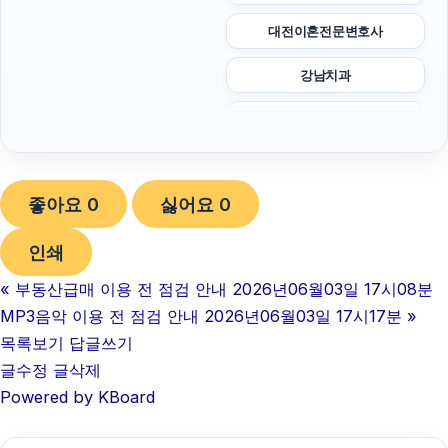
대전이혼전문변호사
강남치과
서초구하수구막힘
서초하수구막힘
좋아요
0
싫어요
0
야구반티
인쇄
이혼전문변호사
«
부동산급매 이용 전 점검 안내 2026년06월03일 17시08분
이혼변호사
MP3음악 이용 전 점검 안내 2026년06월03일 17시17분
»
광교피부과
목록보기
답글쓰기
글수정
글삭제
동탄임플란트
Powered by KBoard
부산휴대폰성지