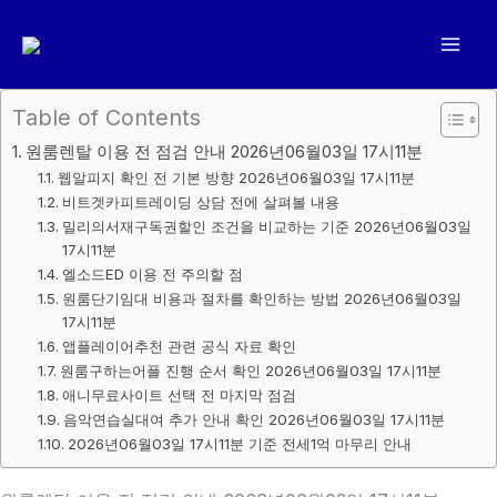
콘
텐
츠
로
Table of Contents
건
원룸렌탈 이용 전 점검 안내 2026년06월03일 17시11분
너
웹알피지 확인 전 기본 방향 2026년06월03일 17시11분
뛰
비트겟카피트레이딩 상담 전에 살펴볼 내용
기
밀리의서재구독권할인 조건을 비교하는 기준 2026년06월03일
17시11분
엘소드ED 이용 전 주의할 점
원룸단기임대 비용과 절차를 확인하는 방법 2026년06월03일
17시11분
앱플레이어추천 관련 공식 자료 확인
원룸구하는어플 진행 순서 확인 2026년06월03일 17시11분
애니무료사이트 선택 전 마지막 점검
음악연습실대여 추가 안내 확인 2026년06월03일 17시11분
2026년06월03일 17시11분 기준 전세1억 마무리 안내