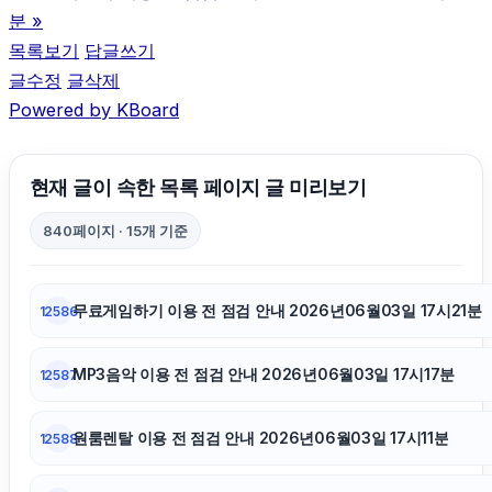
분
»
대구이혼전문변호사
목록보기
답글쓰기
글수정
글삭제
Powered by KBoard
마포구하수구막힘
이혼변호사
현재 글이 속한 목록 페이지 글 미리보기
840페이지 · 15개 기준
이혼전문변호사
무료게임하기 이용 전 점검 안내 2026년06월03일 17시21분
12586
아고다할인코드
MP3음악 이용 전 점검 안내 2026년06월03일 17시17분
12587
동작구하수구막힘
원룸렌탈 이용 전 점검 안내 2026년06월03일 17시11분
12588
야구반티