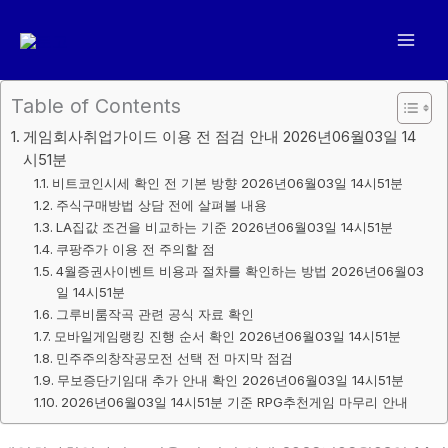
콘
텐
츠
로
Table of Contents
건
게임회사취업가이드 이용 전 점검 안내 2026년06월03일 14
너
시51분
뛰
비트코인시세 확인 전 기본 방향 2026년06월03일 14시51분
기
주식구매방법 상담 전에 살펴볼 내용
LA집값 조건을 비교하는 기준 2026년06월03일 14시51분
쿠팡주가 이용 전 주의할 점
4월증권사이벤트 비용과 절차를 확인하는 방법 2026년06월03
일 14시51분
그루비룸작곡 관련 공식 자료 확인
모바일게임랭킹 진행 순서 확인 2026년06월03일 14시51분
민주주의창작공모전 선택 전 마지막 점검
무보증단기임대 추가 안내 확인 2026년06월03일 14시51분
2026년06월03일 14시51분 기준 RPG추천게임 마무리 안내