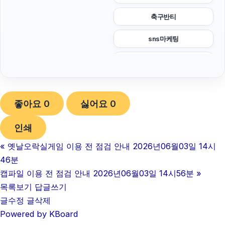
축구반티
sns마케팅
구리하수구막힘
김해이혼전문변호사
좋아요
0
싫어요
0
부산휴대폰성지
인쇄
폰테크
«
옛날오락실게임 이용 전 점검 안내 2026년06월03일 14시
이혼변호사
46분
이혼전문변호사
캡파일 이용 전 점검 안내 2026년06월03일 14시56분
»
목록보기
답글쓰기
아고다할인코드
글수정
글삭제
Powered by KBoard
광고대행사