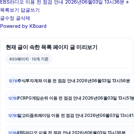
EBS라디오 이용 전 점검 안내 2026년06월03일 13시36분
»
서초구하수구막힘
목록보기
답글쓰기
글수정
글삭제
서울암요양병원
Powered by KBoard
폰테크
현재 글이 속한 목록 페이지 글 미리보기
강동구하수구막힘
853페이지 · 15개 기준
동탄임플란트
강남하수구막힘
주식투자계좌 이용 전 점검 안내 2026년06월03일 13시56분
12781
동작하수구막힘
PCRPG게임순위 이용 전 점검 안내 2026년06월03일 13시51
12782
아고다할인코드
야구반티
알고리즘트레이딩 이용 전 점검 안내 2026년06월03일 13시4
12783
하남하수구막힘
EBS라디오 이용 전 점검 안내 2026년06월03일 13시36분
12784