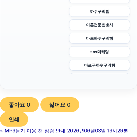
하수구막힘
이혼전문변호사
마포하수구막힘
sns마케팅
마포구하수구막힘
불륜증거
트립닷컴할인코드
좋아요
0
싫어요
0
이혼전문변호사
인쇄
동작구하수구막힘
«
MP3듣기 이용 전 점검 안내 2026년06월03일 13시29분
대안학교