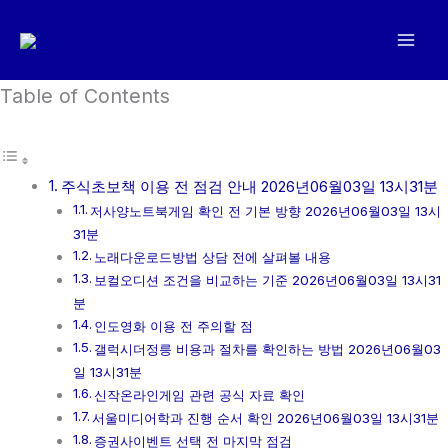
콘
텐
츠
로
Table of Contents
건
너
뛰
주식초보책 이용 전 점검 안내 2026년06월03일 13시31분
기
저사양노트북게임 확인 전 기본 방향 2026년06월03일 13시
31분
노래다운로드방법 상담 전에 살펴볼 내용
보컬오디션 조건을 비교하는 기준 2026년06월03일 13시31
분
인도영화 이용 전 주의할 점
갤럭시더정릉 비용과 절차를 확인하는 방법 2026년06월03
일 13시31분
신작온라인게임 관련 공식 자료 확인
서울미디어학과 진행 순서 확인 2026년06월03일 13시31분
증권사이벤트 선택 전 마지막 점검