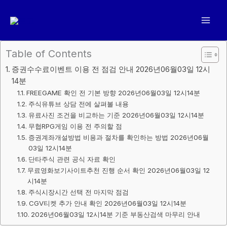
콘
텐
츠
로
Table of Contents
건
증권수수료이벤트 이용 전 점검 안내 2026년06월03일 12시
너
14분
뛰
FREEGAME 확인 전 기본 방향 2026년06월03일 12시14분
기
주식유튜브 상담 전에 살펴볼 내용
유료사진 조건을 비교하는 기준 2026년06월03일 12시14분
무협RPG게임 이용 전 주의할 점
증권계좌개설방법 비용과 절차를 확인하는 방법 2026년06월
03일 12시14분
단타주식 관련 공식 자료 확인
무료영화보기사이트추천 진행 순서 확인 2026년06월03일 12
시14분
주식시장시간 선택 전 마지막 점검
CGV티켓 추가 안내 확인 2026년06월03일 12시14분
2026년06월03일 12시14분 기준 부동산검색 마무리 안내