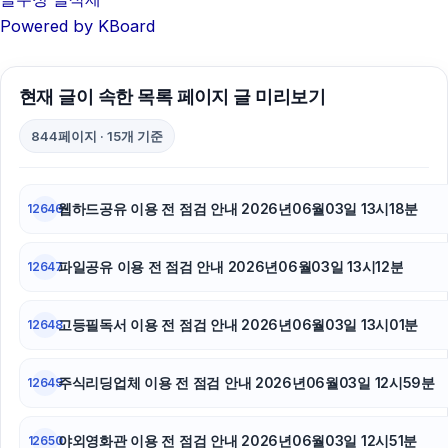
부산흥신소
Powered by KBoard
부산휴대폰성지
현재 글이 속한 목록 페이지 글 미리보기
마포구하수구막힘
844페이지 · 15개 기준
동작구하수구막힘
강동하수구막힘
웹하드공유 이용 전 점검 안내 2026년06월03일 13시18분
12646
폰테크
파일공유 이용 전 점검 안내 2026년06월03일 13시12분
12647
네이버 검색광고
동탄피부과
고등필독서 이용 전 점검 안내 2026년06월03일 13시01분
12648
강남하수구막힘
주식리딩업체 이용 전 점검 안내 2026년06월03일 12시59분
12649
대전이혼전문변호사
야외영화관 이용 전 점검 안내 2026년06월03일 12시51분
12650