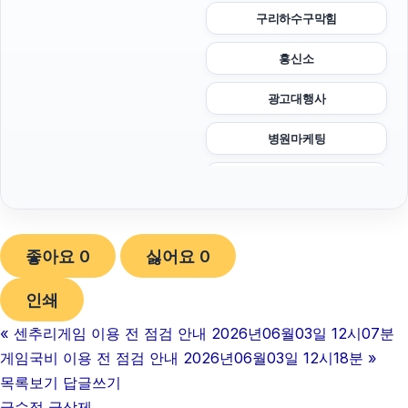
구리하수구막힘
흥신소
광고대행사
병원마케팅
폰테크
하수구막힘
좋아요
0
싫어요
0
sns마케팅
인쇄
하남하수구막힘
«
센추리게임 이용 전 점검 안내 2026년06월03일 12시07분
김해이혼전문변호사
게임국비 이용 전 점검 안내 2026년06월03일 12시18분
»
강동구하수구막힘
목록보기
답글쓰기
글수정
글삭제