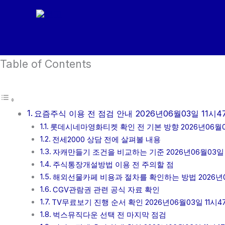
콘
텐
츠
로
Table of Contents
건
너
뛰
기
요즘주식 이용 전 점검 안내 2026년06월03일 11시4
롯데시네마영화티켓 확인 전 기본 방향 2026년06월03
전세2000 상담 전에 살펴볼 내용
자캐만들기 조건을 비교하는 기준 2026년06월03일 
주식통장개설방법 이용 전 주의할 점
해외선물카페 비용과 절차를 확인하는 방법 2026년06
CGV관람권 관련 공식 자료 확인
TV무료보기 진행 순서 확인 2026년06월03일 11시4
벅스뮤직다운 선택 전 마지막 점검