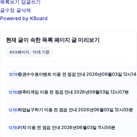
마포하수구막힘
목록보기
답글쓰기
글수정
글삭제
폰테크
Powered by KBoard
아고다할인코드
현재 글이 속한 목록 페이지 글 미리보기
흥신소
853페이지 · 15개 기준
부산휴대폰성지
인천하수구막힘
증권수수료이벤트 이용 전 점검 안내 2026년06월03일 12시1
12781
마포구하수구막힘
센추리게임 이용 전 점검 안내 2026년06월03일 12시07분
12782
축구반티
안산피부과
작업실구하기 이용 전 점검 안내 2026년06월03일 12시03분
12783
강남하수구막힘
가챠 이용 전 점검 안내 2026년06월03일 11시56분
12784
이혼변호사