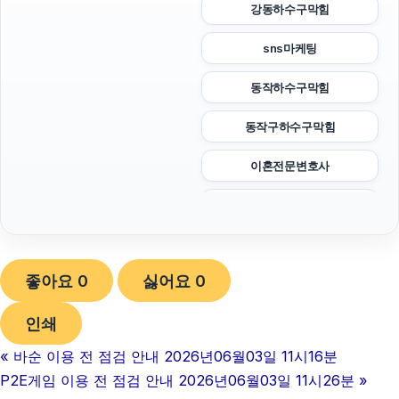
강동하수구막힘
sns마케팅
동작하수구막힘
동작구하수구막힘
이혼전문변호사
광교피부과
병원마케팅
좋아요
0
싫어요
0
네이버 검색광고
인쇄
서초구하수구막힘
«
바순 이용 전 점검 안내 2026년06월03일 11시16분
용인하수구막힘
P2E게임 이용 전 점검 안내 2026년06월03일 11시26분
»