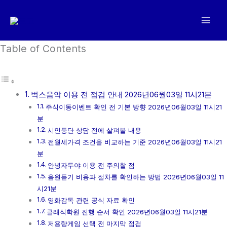
콘
텐
츠
로
Table of Contents
건
너
뛰
벅스음악 이용 전 점검 안내 2026년06월03일 11시21분
기
주식이동이벤트 확인 전 기본 방향 2026년06월03일 11시21
분
시인등단 상담 전에 살펴볼 내용
전월세가격 조건을 비교하는 기준 2026년06월03일 11시21
분
안녕자두야 이용 전 주의할 점
음원듣기 비용과 절차를 확인하는 방법 2026년06월03일 11
시21분
영화감독 관련 공식 자료 확인
클래식학원 진행 순서 확인 2026년06월03일 11시21분
저용량게임 선택 전 마지막 점검