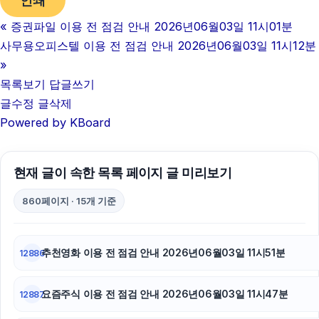
인쇄
«
증권파일 이용 전 점검 안내 2026년06월03일 11시01분
강남하수구막힘
사무용오피스텔 이용 전 점검 안내 2026년06월03일 11시12분
축구반티
»
목록보기
답글쓰기
폰테크
글수정
글삭제
Powered by KBoard
동탄임플란트
네이버 검색광고
현재 글이 속한 목록 페이지 글 미리보기
서초구하수구막힘
860페이지 · 15개 기준
대전이혼전문변호사
강남치과
추천영화 이용 전 점검 안내 2026년06월03일 11시51분
12886
흥신소
요즘주식 이용 전 점검 안내 2026년06월03일 11시47분
12887
김해이혼전문변호사