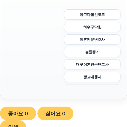
아고다할인코드
하수구막힘
이혼전문변호사
불륜증거
대구이혼전문변호사
광고대행사
부산휴대폰성지
대안학교
좋아요
0
싫어요
0
동탄피부과
sns마케팅