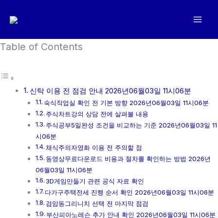
콘
텐
츠
로
Table of Contents
건
너
뛰
신탁 이용 전 점검 안내 2026년06월03일 11시06분
기
숙식작업실 확인 전 기본 방향 2026년06월03일 11시06분
주식차트강의 상담 전에 살펴볼 내용
주식공부5일완성 조건을 비교하는 기준 2026년06월03일 11
시06분
채식주의자영화 이용 전 주의할 점
동영상무료다운로드 비용과 절차를 확인하는 방법 2026년
06월03일 11시06분
3D게임만들기 관련 공식 자료 확인
다가구주택전세 진행 순서 확인 2026년06월03일 11시06분
검암동그리니치 선택 전 마지막 점검
부산피아노레슨 추가 안내 확인 2026년06월03일 11시06분