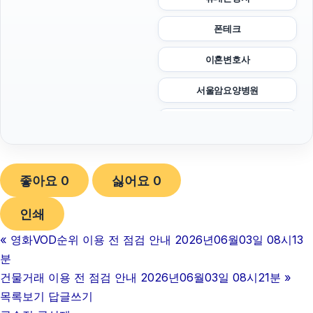
폰테크
이혼변호사
서울암요양병원
폰테크
네이버 검색광고
좋아요
0
싫어요
0
축구반티
인쇄
이혼전문변호사
«
영화VOD순위 이용 전 점검 안내 2026년06월03일 08시13
이혼전문변호사
분
하남하수구막힘
건물거래 이용 전 점검 안내 2026년06월03일 08시21분
»
목록보기
답글쓰기
야구반티