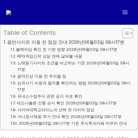
콘
텐
츠
로
Table of Contents
건
음반사이트 이용 전 점검 안내 2026년06월03일 08시17분
너
블랙아담 확인 전 기본 방향 2026년06월03일 08시17분
뛰
RPG게임신작 상담 전에 살펴볼 내용
기
노래듣기사이트 조건을 비교하는 기준 2026년06월03일 08시
17분
음악인강 이용 전 주의할 점
삼국사기 비용과 절차를 확인하는 방법 2026년06월03일 08시
17분
국내소수점주식 관련 공식 자료 확인
세도나볼펜 진행 순서 확인 2026년06월03일 08시17분
사이버대학교피아노과 선택 전 마지막 점검
아나운서채용 추가 안내 확인 2026년06월03일 08시17분
2026년06월03일 08시17분 기준 주식투자카페 마무리 안내