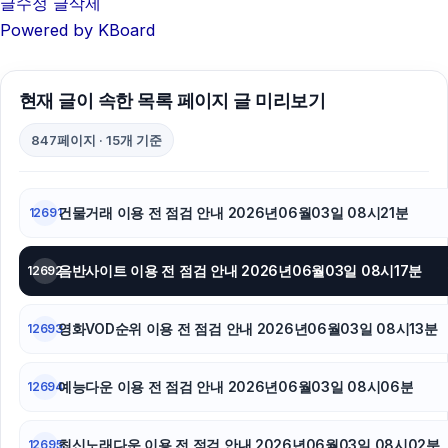
글수정
글삭제
Powered by KBoard
흥신소
부산흥신소
현재 글이 속한 목록 페이지 글 미리보기
병원마케팅
847페이지 · 15개 기준
동탄피부과
폰테크
건물거래 이용 전 점검 안내 2026년06월03일 08시21분
12691
강남하수구막힘
음반사이트 이용 전 점검 안내 2026년06월03일 08시17분
12692
광교피부과
영화VOD순위 이용 전 점검 안내 2026년06월03일 08시13분
12693
인천하수구막힘
마포구하수구막힘
예능다운 이용 전 점검 안내 2026년06월03일 08시06분
12694
부산휴대폰성지
최신노래다운 이용 전 점검 안내 2026년06월03일 08시02분
12695